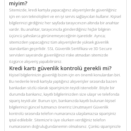
miyim?
Sitemizde, kredi kartıyla yapacağınız alışverişlerde güvenliğiniz
için en son teknolojileri ve en iyi servis sağlayıcıları kullanır. Kişisel
bilgilerinizi girdiğiniz her sayfada tarayıcınızın altında bir anahtar
vardır. Bu anahtar, tarayıcınızla gönderdiğiniz hiçbir bilginin
üçüncü şahıslarca görünemeyeceğinin işaretidir. Ayrıca;
sitemizden yapacağınız tüm alışverişlerde yüksek güvenlik
standartları geçerlidir. SSL Güvenlik Sertifikası ve 3D Secure
servisleri sayesinde güvenliğinizi riske atmadan sitemizde
özgürce alışveriş yapabilirsiniz.
Kredi kartı güvenlik kontrolü gerekli mi?
Kişisel bilgilerinizin güvenliği bizim için en önemli konulardan biri.
Bu nedenle kredi kartıyla yaptığınız alışverişler sırasında bazen
bankadan sözlü olarak siparişinizin teyidi istenebilir. Böyle bir
durumda bankanız, kayıtlı bilgilerinizden size ulaşır ve telefonda
sipariş teyidi alır. Bunun için, bankanızda kayıtlı bulunan kişisel
bilgilerinizi güncel tutmanızı öneririz.Unutmayın! Güvenlik
kontrolü sırasında telefon numaranıza ulaşılamazsa siparişiniz
iptal edilebilir. Sitemize'e üye olurken verdiğiniz telefon
numarasının doğruluğundanemin olmalısınız. Çünkü siparişinizle